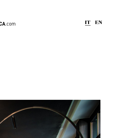
CA
.com
IT
EN
nge
,
Uffici
iera