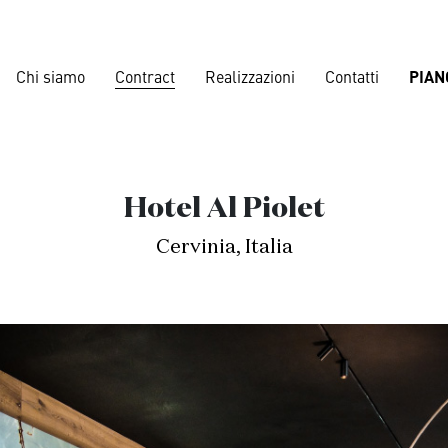
Chi siamo
Contract
Realizzazioni
Contatti
PIAN
Corporate
Hotel Al Piolet
Banche
,
Lou
Cervinia, Italia
Nautical
,
Residences
Navi da croc