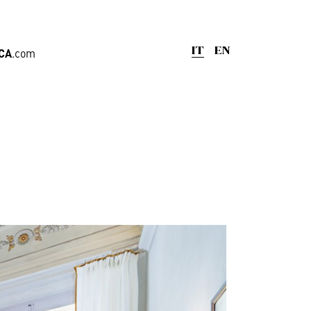
CA
.com
IT
EN
nge
,
Uffici
iera