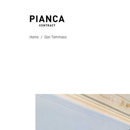
Home
Don Tommaso
Hospitality
Hotels
Residential
Appartamenti
,
Resi