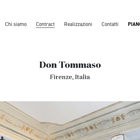
Chi siamo
Contract
Realizzazioni
Contatti
PIAN
Corporate
Don Tommaso
Banche
,
Lou
Firenze, Italia
Nautical
dences
,
Ville
Navi da croc