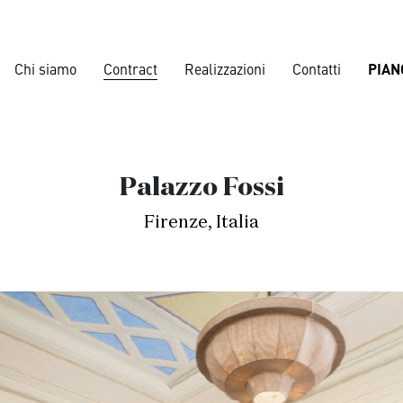
Chi siamo
Contract
Realizzazioni
Contatti
PIAN
Corporate
Palazzo Fossi
Banche
,
Lou
Firenze, Italia
Nautical
dences
,
Ville
Navi da croc