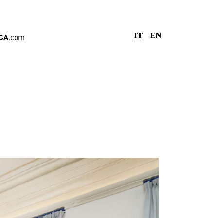
CA
.com
IT
EN
nge
,
Uffici
iera